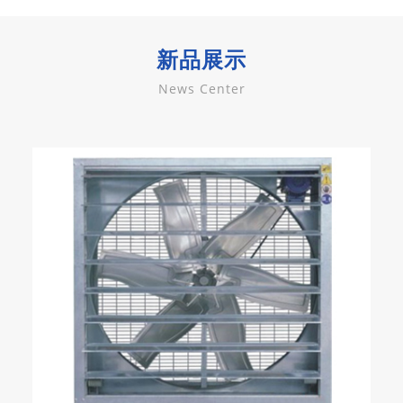
利昂、氨或二氧化碳。氟利昂制冷机制冷效率高，氨
域和低温工艺过程中的制冷。
制冷机制冷能力强，二氧化碳制冷机环保无污染。
商场和超市
制冷能力
：
机械厂中，大量的机械设备在运行过程中会产生大量热量，
新品展示
制冷能力
：根据您需要制冷的空间大小选择相应的冷
小型冷风机
：体积小巧，适合个人或小面积场所使
使车间温度升高。冷风机的强大降温能力可以为工人提供舒
风机型号，包括小型、中型和大型冷风机。
用。
适的工作环境，提高劳动效率。而且，冷风机的通风功能有
News Center
能源消耗
：选择能效比较高的产品，以降低使用成本
商场和超市是人员密集的场所，需要保持凉爽舒适的购物环
中型冷风机
：体积适中，适用于商店、餐厅等中等
助于驱散车间内的油污气味和金属粉尘，保障工人的身体健
和对环境的影响。
境。冷风机可以在不占用太多空间的情况下，为大面积的营业
大小空间。
康和机械设备的正常运行。
噪音水平
：考虑冷风机的噪音水平，尤其是在需要安
区域提供充足的冷气。其清新空气的功能还能有效减少异味，
大型冷风机
：制冷能力强，适用于超市、仓库等大
静环境的场所，如办公室、卧室等。
让顾客在购物过程中感到身心愉悦。此外，冷风机相对较低的
型空间。
商业领域：提升顾客体验
品牌和质量
：选择知名品牌的冷风机，并检查产品是
能耗，也为商家节省了运营成本。
冷风机的应用
否有3C认证等质量标志。
商业场所对于环境舒适度的要求极高，冷风机在其中扮演着
餐厅和网吧
重要角色。
冷风机广泛应用于工业、商业、公共场所以及家庭等多个领域：
冷风机使用建议
工业领域
：工厂车间、化工行业、制药行业、食品行业、
在餐厅中，冷风机可以营造一个舒适的用餐环境。食客在享受
商场和超市
使用冷风机时，请遵循以下指导原则：
电子行业等，用于提供精确的温度控制和除湿，确保生产
美食的同时，不会因高温而感到不适。对于网吧这种人员长时
的顺利进行。
放置位置
：确保冷风机的通风口不被遮挡，机体周围
间停留的场所，冷风机不仅能降低室内温度，还能增加空气的
商业领域
：商业店铺、商场超市、酒店餐饮等，用于保持
应有足够的空间，以便空气流通。
含氧量，缓解顾客因长时间使用电脑而产生的疲劳感，提升顾
商品质量和创造舒适购物环境。
商场和超市是人员密集的场所，需要保持凉爽舒适的购物环
加水
：根据产品说明加入适量清水，并在新机或长时
客的满意度和忠诚度。
公共场所
：户外活动场所、临时性场所、医院等，用于提
境。冷风机可以在不占用太多空间的情况下，为大面积的营
间停用后的冷风机使用前进行灌注清水。
供稳定的冷源和除湿，保证环境的舒适度和卫生安全。
业区域提供充足的冷气。其清新空气的功能还能有效减少异
冰晶使用
：如果冷风机配备了冰晶，建议提前冷藏后
农业领域：助力动植物生长
家庭领域
：卧室、客厅或小型办公室等，用于为家庭成员
味，让顾客在购物过程中感到身心愉悦。此外，冷风机相对
再使用，以提高降温效果。