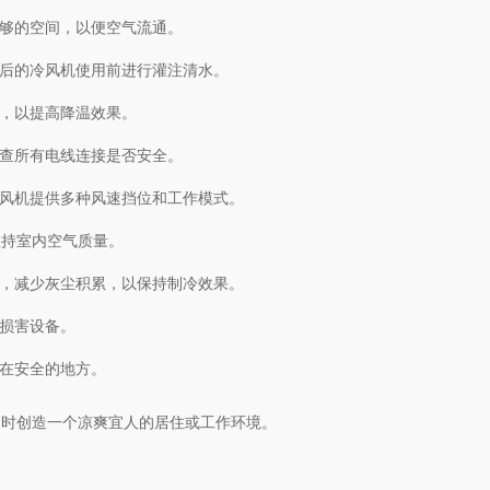
够的空间，以便空气流通。
后的冷风机使用前进行灌注清水。
，以提高降温效果。
查所有电线连接是否安全。
风机提供多种风速挡位和工作模式。
维持室内空气质量。
，减少灰尘积累，以保持制冷效果。
损害设备。
在安全的地方。
同时创造一个凉爽宜人的居住或工作环境。