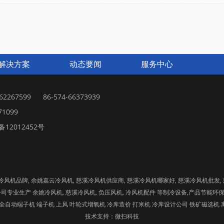
解决方案
动态要闻
服务中心
62267599
86-574-66373939
1099
12012452号
冷风机品牌
,
余姚嘉云冷风机
,
慈溪冷风机供应商
,
慈溪冷风机哪家好
,
慈溪冷风机批发
,
公司专业生产
余姚冷风机
,
慈溪冷风机
, 负压风机,
冷风机配件
等制冷设备,产品节能环保
全自动端子机
端子机
上风
叶轮式增氧机
冷库造价
打米机
冷库设计公司
铁矿磁选机
技术支持：
微扫科技