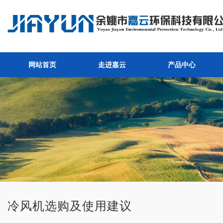
网站首页
走进嘉云
产品中心
冷风机选购及使用建议