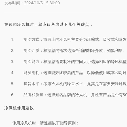
发布时间：2024/10/5 15:30:00
在选购冷风机时，您应该考虑以下几个关键点：
制冷方式
：市面上的冷风机主要分为压缩式、吸收式和蒸发
制冷介质
：根据您的需求选择合适的制冷介质，如氟利昂、
制冷能力
：根据您需要制冷的空间大小选择相应的冷风机型
能源消耗
：选择能效比较高的产品，以降低使用成本和对环
噪音水平
：考虑冷风机的噪音水平，尤其是在需要安静环境
品牌和质量
：选择知名品牌的冷风机，并检查产品是否有3
冷风机使用建议
使用冷风机时，请遵循以下指导原则：