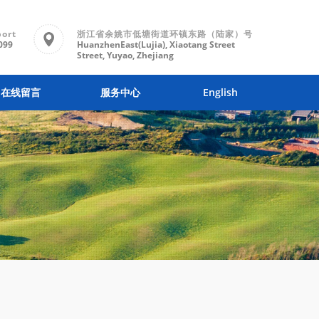
port
浙江省余姚市低塘街道环镇东路（陆家）号
099
HuanzhenEast(Lujia), Xiaotang Street
Street, Yuyao, Zhejiang
在线留言
服务中心
English